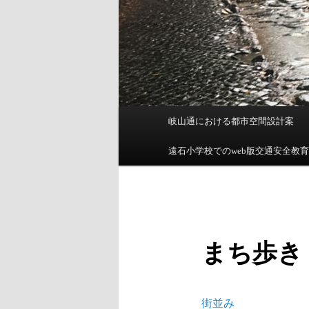
メインメニュー
岐山通における都市空間設計案
メインコンテンツへ移動
サブコンテンツへ移動
遠石小学校でのweb版交通安全教
まち歩き
街並み