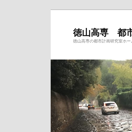
徳山高専 都
徳山高専の都市計画研究室ホー